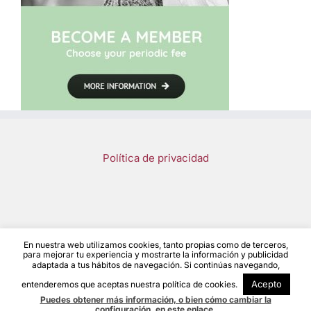
Política de privacidad
En nuestra web utilizamos cookies, tanto propias como de terceros,
Save a Girl Save a Generation 2023 | Diseño y desarrollo
Noelia
para mejorar tu experiencia y mostrarte la información y publicidad
adaptada a tus hábitos de navegación. Si continúas navegando,
Fernández
Acepto
entenderemos que aceptas nuestra política de cookies.
Puedes obtener más información, o bien cómo cambiar la
Facebook
Instagram
YouTube
LinkedIn
configuración, en este enlace.