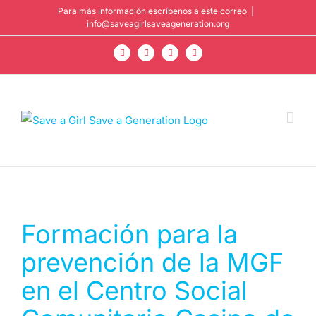
Saltar
Para más información escríbenos a este correo
|
info@saveagirlsaveageneration.org
al
contenido
Facebook
Instagram
YouTube
LinkedIn
Formación para la
prevención de la MGF
en el Centro Social