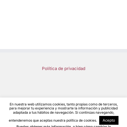
Política de privacidad
En nuestra web utilizamos cookies, tanto propias como de terceros,
Save a Girl Save a Generation 2023 | Diseño y desarrollo
Noelia
para mejorar tu experiencia y mostrarte la información y publicidad
adaptada a tus hábitos de navegación. Si continúas navegando,
Fernández
Acepto
entenderemos que aceptas nuestra política de cookies.
Puedes obtener más información, o bien cómo cambiar la