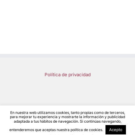
Política de privacidad
En nuestra web utilizamos cookies, tanto propias como de terceros,
Save a Girl Save a Generation 2023 | Diseño y desarrollo
Noelia
para mejorar tu experiencia y mostrarte la información y publicidad
adaptada a tus hábitos de navegación. Si continúas navegando,
Fernández
Acepto
entenderemos que aceptas nuestra política de cookies.