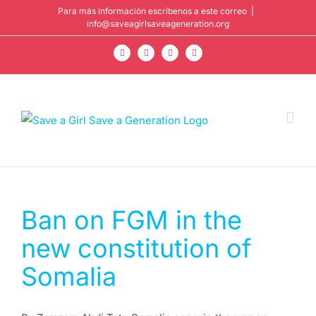
Saltar
Para más información escríbenos a este correo
|
info@saveagirlsaveageneration.org
al
contenido
Facebook
Instagram
YouTube
LinkedIn
Ban on FGM in the
new constitution of
Somalia