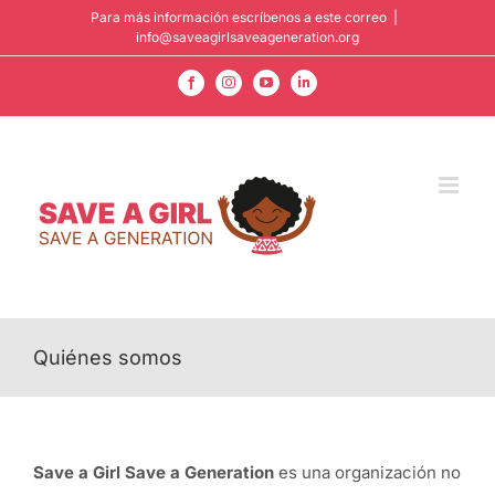
Saltar
Para más información escríbenos a este correo
|
info@saveagirlsaveageneration.org
al
contenido
Facebook
Instagram
YouTube
LinkedIn
Quiénes somos
Save a Girl Save a Generation
es una organización no