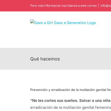
Saltar
Para más información escríbenos a este correo
|
info@s
al
contenido
Qué hacemos
Prevención y erradicación de la mutilación genital f
“No les cortes sus sueños. Salvar a una niñ
erradicación de la mutilación genital femenina